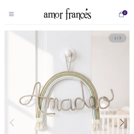
0
1
/
3