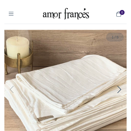
0
1
/
5