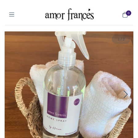
0
1
/
2