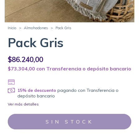
Inicio
>
Almohadones
>
Pack Gris
Pack Gris
$86.240,00
$73.304,00
con
Transferencia o depósito bancario
15% de descuento
pagando con Transferencia o
depósito bancario
Ver más detalles