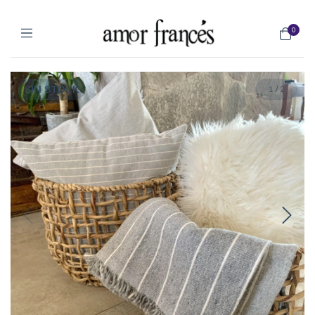
0
SIN STOCK
1
/
2